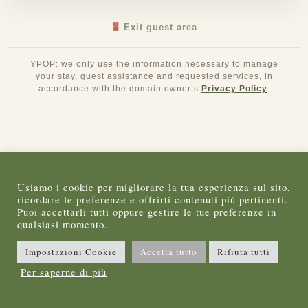
Exit guest area
YPOP: we only use the information necessary to manage
your stay, guest assistance and requested services, in
accordance with the domain owner’s
Privacy Policy
.
Usiamo i cookie per migliorare la tua esperienza sul sito,
ricordare le preferenze e offrirti contenuti più pertinenti.
Puoi accettarli tutti oppure gestire le tue preferenze in
qualsiasi momento.
Impostazioni Cookie
Accetta tutto
Rifiuta tutti
Per saperne di più