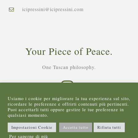
icipressini@icipressini.com
Your Piece of Peace.
One Tuscan philosophy.
Usiamo i cookie per migliorare la tua esperienza sul sito,
ricordare le preferenze e offrirti contenuti più pertinenti.
Puoi accettarli tutti oppure gestire le tue preferenze in
qualsiasi momento.
AZIENDA AGRICOLA “I CIPRESSINI” di Thiago Bernabei
Impostazioni Cookie
Accetta tutto
Rifiuta tutti
Ranieri – P.IVA 06574410483 – REA SI-145570 -
Privacy &
Per saperne di più
Cookie Policy
-
Elimina i Cookie
- Copyright 2026 All