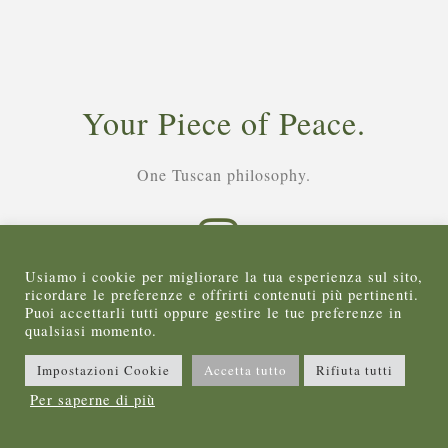
Your Piece of Peace.
One Tuscan philosophy.
Usiamo i cookie per migliorare la tua esperienza sul sito,
ricordare le preferenze e offrirti contenuti più pertinenti.
Puoi accettarli tutti oppure gestire le tue preferenze in
qualsiasi momento.
AZIENDA AGRICOLA “I CIPRESSINI” di Thiago Bernabei
Impostazioni Cookie
Accetta tutto
Rifiuta tutti
Ranieri – P.IVA 06574410483 – REA SI-145570 -
Privacy &
Per saperne di più
Cookie Policy
-
Elimina i Cookie
- Copyright 2026 All
Right Reserved