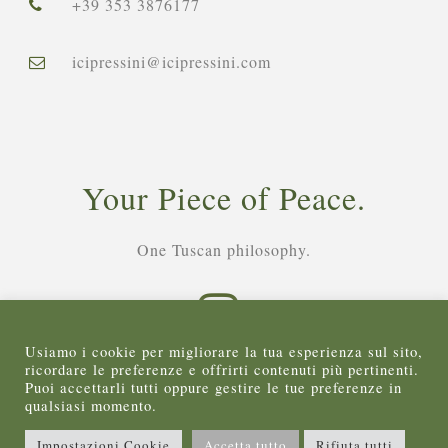
+39 353 3876177
icipressini@icipressini.com
Your Piece of Peace.
One Tuscan philosophy.
Usiamo i cookie per migliorare la tua esperienza sul sito,
ricordare le preferenze e offrirti contenuti più pertinenti.
Puoi accettarli tutti oppure gestire le tue preferenze in
qualsiasi momento.
AZIENDA AGRICOLA “I CIPRESSINI” di Thiago Bernabei
Impostazioni Cookie
Accetta tutto
Rifiuta tutti